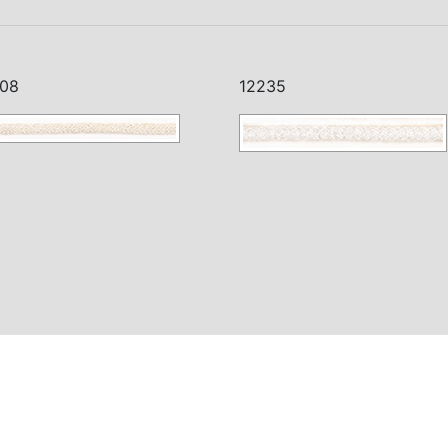
08
12235