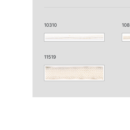
10310
108
11519